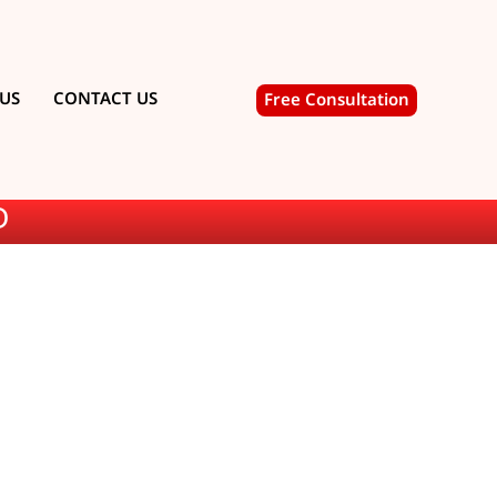
US
CONTACT US
Free Consultation
D