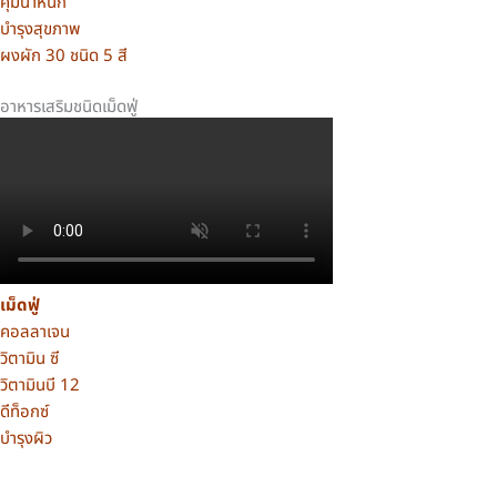
คุมน้ำหนัก
บำรุงสุขภาพ
ผงผัก 30 ชนิด 5 สี
อาหารเสริมชนิดเม็ดฟู่
เม็ดฟู่
คอลลาเจน
วิตามิน ซี
วิตามินบี 12
ดีท็อกซ์
บำรุงผิว