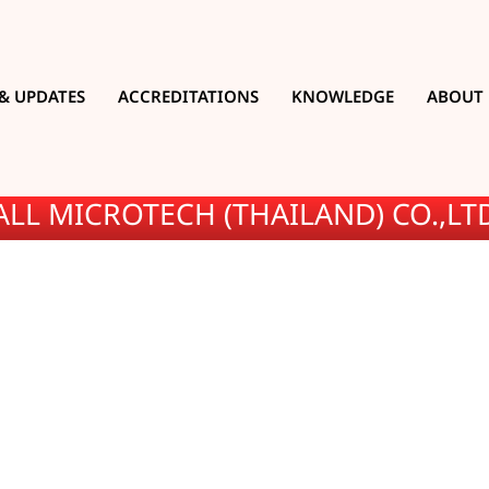
& UPDATES
ACCREDITATIONS
KNOWLEDGE
ABOUT 
ALL MICROTECH (THAILAND) CO.,LT