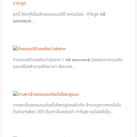
ยุคนี้ ใครๆก็เป็นเจ้าของแบรนด์ได้ ลงทุนน้อย กำไรสูง 𝐀𝐥𝐥
𝐦𝐢𝐜𝐫𝐨𝐭𝐞𝐜𝐡…
ทำแบรนด์ตัวเองใครว่ายุ่งยาก ? 𝐀𝐥𝐥 𝐦𝐢𝐜𝐫𝐨𝐭𝐞𝐜𝐡 รับผลิตอาหารเสริม
และเครื่องสำอางปรึกษาเรา สิคะone…
ตามหาเจ้าของแบรนด์เซรั่มไฮยาลูรอนผิวเด้ง ฉ่ำวาวดูสาวเกาหลีเริ่ม
ต้นง่ายๆเพียง 300 ชิ้นเท่านั้นลงทุนต่ำ กำไรสูง งบน้อยก็เป็น…