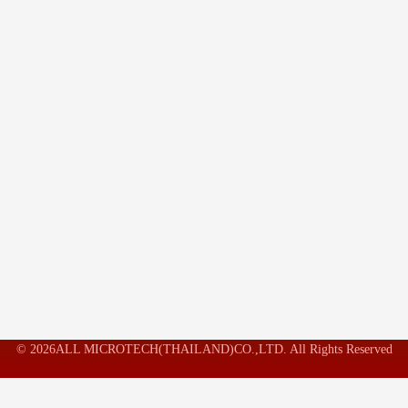
© 2026ALL MICROTECH(THAILAND)CO.,LTD. All Rights Reserved
เราใช้คุกกี้ในเว็บไซต์เพื่อจดจำการตั้งค่าของคุณการคลิก "ยอมรับ" เพื่อยินยอมให้ใช้
คุกกี้ คุณสามารถเข้าไปที่ "ตั้งค่า" เพื่อให้คำยินยอมมีการควบคุม