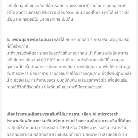
เสริมในกลุ่มนี้ มักจะเลือกใช้สารสกัดจากธรรมชาติที่ช่วยในการดูแลสุขภาพ
จิตใจ ลดความเครียด เพิ่มความผ่อนคลาย เช่น อแดปโตเจน คาโมไมล์ วาเลอ
เรียน และกรดอมิโน L-theanine เป็นต้น
5. เพราะสุขภาพดีเริ่มต้นจากลำไส้
กับเทรนด์ผลิตอาหารเสริมเพิ่มจุลินทรีย์
ที่ดีให้ร่างกาย
มาถึงเทรนด์ผลิตอาหารเสริมสุดท้ายที่เราอยากแนะนำ กับเทรนด์ผลิตอาหาร
เสริมไมโครไบโอมในลำไส้ ที่ได้รับความนิยมและกำลังมาแรงในปีนี้ การดูแล
สุขภาพที่ดี เริ่มต้นจากการมีระบบทางเดินอาหารที่มีคุณภาพ เพื่อให้ร่างกายดูด
ซึมสารอาหาร ย่อยอาหาร รวมถึงขับถ่ายได้อย่างมีคุณภาพ ซึ่งสิ่งพื้นฐานเหล่า
นี้ จะช่วยเสริมการทำงานของระบบภูมิคุ้มกัน เสริมสุขภาพจิตใจ เพื่อส่งเสริม
การใช้ชีวิตที่ดีรอบด้าน ไปพร้อมกับสุขภาพที่มีความแข็งแรง
เลือกโรงงานผลิตอาหารเสริมที่ได้มาตรฐาน เลือก Allmicrotech
โรงงานรับผลิตอาหารเสริมสร้างแบรนด์ โรงงานผลิตอาหารเสริมที่ดีที่สุด
เรายินดีให้คำแนะนำ บริการผลิต OEM หรือ ODM อาหารเสริม บริการรับ
ผลิตคอลลาเจน ผลิตคอลลาเจนแบรนด์ตัวเอง ผลิตอาหารเสริมผิวขาว รับ