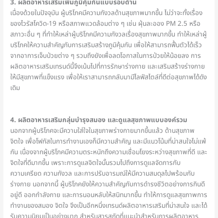
3. ผลิตอาหารเสริมเพิ่มภูมิคุ้มกันแบบรอบด้าน
เนื่องด้วยในปัจจุบัน ผู้บริโภคมีความกังวลด้านสุขภาพมากขึ้น ไม่ว่าจะทั้งเรื่อง
ของไวรัสโควิด-19 หรือสภาพแวดล้อมต่าง ๆ เช่น ฝุ่นละออง PM 2.5 หรือ
สภาวะอื่น ๆ ที่ทำให้เหล่าผู้บริโภคมีความกังวลเรื่องสุขภาพมากขึ้น ทำให้เหล่าผู้
บริโภคให้ความสำคัญกับการเสริมสร้างภูมิคุ้มกัน เพื่อให้สามารถฟื้นตัวได้เร็ว
จากอาการเจ็บป่วยต่าง ๆ รวมถึงยังเพื่อลดโอกาสในการป่วยให้น้อยลง การ
ผลิตอาหารเสริมเทรนด์นี้จึงเน้นไปที่การรักษาร่างกาย และเสริมสร้างร่างกาย
ให้มีสุขภาพที่แข็งแรง เพื่อให้เราสามารถกลับมามีไลฟ์สไตล์ที่ดีต่อสุขภาพได้ดัง
เดิม
4. ผลิตอาหารเสริมกลุ่มบำรุงสมอง และดูแลสุขภาพแบบองค์รวม
นอกจากผู้บริโภคจะมีความใส่ใจในสุขภาพร่างกายมากขึ้นแล้ว ด้านสุขภาพ
จิตใจ เพื่อโฟกัสในการทำงานเองก็มีความสำคัญ และมีแนวโน้มที่น่าสนใจไม่แพ้
กัน เนื่องจากผู้บริโภคมีความตระหนักถึงความเชื่อมโยงระหว่างสุขภาพที่ดี และ
จิตใจที่ดีมากขึ้น เพราะการดูแลจิตใจนั้นรวมไปถึงการดูแลจัดการกับ
ความเครียด ความกังวล และการปรับอารมณ์ให้มีความสมดุลไปพร้อมกับ
ร่างกาย นอกจากนี้ ผู้บริโภคยังให้ความสำคัญกับการดำรงชีวิตอย่างการกินดี
อยู่ดี ออกกำลังกาย และการนอนหลับให้สนิทมากขึ้น ทำให้การดูแลสุขภาพการ
ทำงานของสมอง จิตใจ จึงเป็นอีกหนึ่งเทรนด์ผลิตอาหารเสริมที่น่าสนใจ และได้
รับความนิยมเป็นอย่างมาก สำหรับสารสกัดที่แนะนำสำหรับการผลิตอาหาร