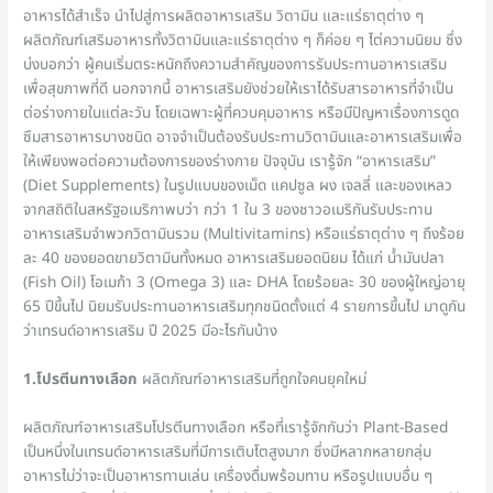
อาหารได้สำเร็จ นำไปสู่การผลิตอาหารเสริม วิตามิน และแร่ธาตุต่าง ๆ
ผลิตภัณฑ์เสริมอาหารทั้งวิตามินและแร่ธาตุต่าง ๆ ก็ค่อย ๆ ไต่ความนิยม ซึ่ง
บ่งบอกว่า ผู้คนเริ่มตระหนักถึงความสำคัญของการรับประทานอาหารเสริม
เพื่อสุขภาพที่ดี นอกจากนี้ อาหารเสริมยังช่วยให้เราได้รับสารอาหารที่จำเป็น
ต่อร่างกายในแต่ละวัน โดยเฉพาะผู้ที่ควบคุมอาหาร หรือมีปัญหาเรื่องการดูด
ซึมสารอาหารบางชนิด อาจจำเป็นต้องรับประทานวิตามินและอาหารเสริมเพื่อ
ให้เพียงพอต่อความต้องการของร่างกาย ปัจจุบัน เรารู้จัก “อาหารเสริม”
(Diet Supplements) ในรูปแบบของเม็ด แคปซูล ผง เจลลี่ และของเหลว
จากสถิติในสหรัฐอเมริกาพบว่า กว่า 1 ใน 3 ของชาวอเมริกันรับประทาน
อาหารเสริมจำพวกวิตามินรวม (Multivitamins) หรือแร่ธาตุต่าง ๆ ถึงร้อย
ละ 40 ของยอดขายวิตามินทั้งหมด อาหารเสริมยอดนิยม ได้แก่ น้ำมันปลา
(Fish Oil) โอเมก้า 3 (Omega 3) และ DHA โดยร้อยละ 30 ของผู้ใหญ่อายุ
65 ปีขึ้นไป นิยมรับประทานอาหารเสริมทุกชนิดตั้งแต่ 4 รายการขึ้นไป มาดูกัน
ว่าเทรนด์อาหารเสริม ปี 2025 มีอะไรกันบ้าง
1.โปรตีนทางเลือก
ผลิตภัณฑ์อาหารเสริมที่ถูกใจคนยุคใหม่
ผลิตภัณฑ์อาหารเสริมโปรตีนทางเลือก หรือที่เรารู้จักกันว่า Plant-Based
เป็นหนึ่งในเทรนด์อาหารเสริมที่มีการเติบโตสูงมาก ซึ่งมีหลากหลายกลุ่ม
อาหารไม่ว่าจะเป็นอาหารทานเล่น เครื่องดื่มพร้อมทาน หรือรูปแบบอื่น ๆ