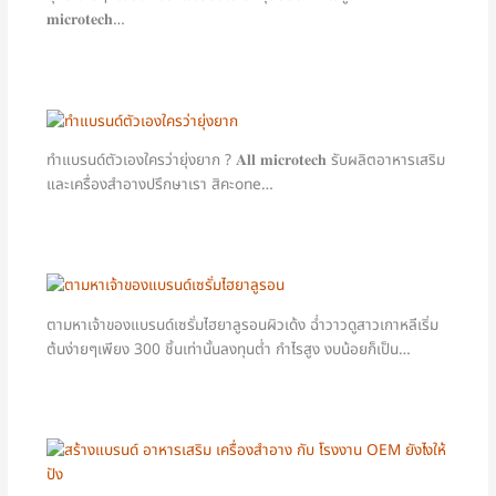
𝐦𝐢𝐜𝐫𝐨𝐭𝐞𝐜𝐡…
ทำแบรนด์ตัวเองใครว่ายุ่งยาก ? 𝐀𝐥𝐥 𝐦𝐢𝐜𝐫𝐨𝐭𝐞𝐜𝐡 รับผลิตอาหารเสริม
และเครื่องสำอางปรึกษาเรา สิคะone…
ตามหาเจ้าของแบรนด์เซรั่มไฮยาลูรอนผิวเด้ง ฉ่ำวาวดูสาวเกาหลีเริ่ม
ต้นง่ายๆเพียง 300 ชิ้นเท่านั้นลงทุนต่ำ กำไรสูง งบน้อยก็เป็น…